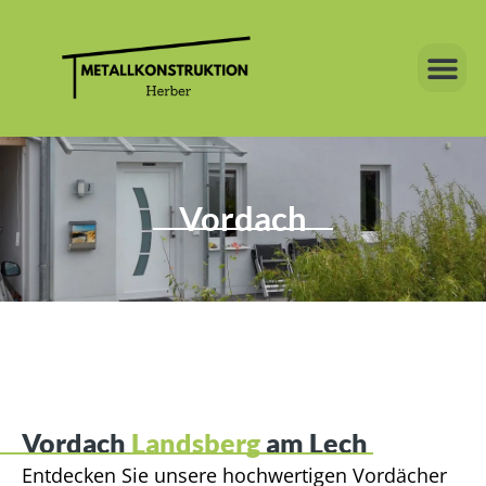
Zum
Inhalt
Me
springen
Vordach
Vordach
Landsberg
am Lech
Entdecken Sie unsere hochwertigen Vordächer