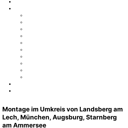
Vorteile
Produkte
Terrassenüberdachung
Wintergarten
Carport Landsberg am Lech
Markise
Glasschiebewand
Vordach
Hagelschäden
Anbauelemente
Schiebedach-Überdachung
Reperatur-Sanierung
Galerie
Referenzen
Angebotsanfrage
Montage im Umkreis von Landsberg am
Lech, München, Augsburg, Starnberg
am Ammersee